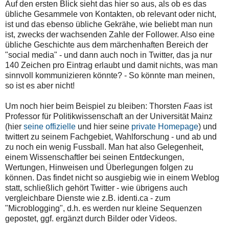
Auf den ersten Blick sieht das hier so aus, als ob es das
übliche Gesammele von Kontakten, ob relevant oder nicht,
ist und das ebenso übliche Gekrähe, wie beliebt man nun
ist, zwecks der wachsenden Zahle der Follower. Also eine
übliche Geschichte aus dem märchenhaften Bereich der
"social media" - und dann auch noch in Twitter, das ja nur
140 Zeichen pro Eintrag erlaubt und damit nichts, was man
sinnvoll kommunizieren könnte? - So könnte man meinen,
so ist es aber nicht!
Um noch hier beim Beispiel zu bleiben: Thorsten
Faas
ist
Professor für Politikwissenschaft an der Universität Mainz
(hier
seine offizielle
und hier seine
private Homepage
) und
twittert zu seinem Fachgebiet, Wahlforschung - und ab und
zu noch ein wenig Fussball. Man hat also Gelegenheit,
einem Wissenschaftler bei seinen Entdeckungen,
Wertungen, Hinweisen und Überlegungen folgen zu
können. Das findet nicht so ausgiebig wie in einem Weblog
statt, schließlich gehört Twitter - wie übrigens auch
vergleichbare Dienste wie z.B. identi.ca - zum
"Microblogging", d.h. es werden nur kleine Sequenzen
gepostet, ggf. ergänzt durch Bilder oder Videos.